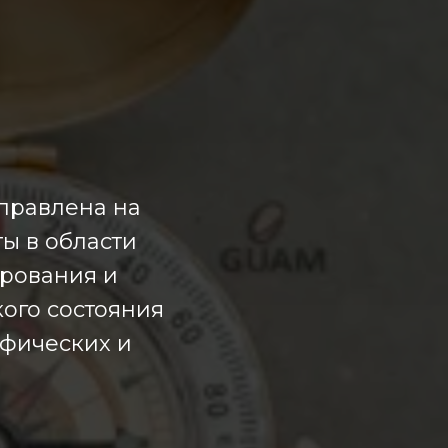
правлена на
ы в области
рования и
ого состояния
афических и