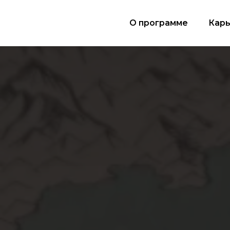
О программе
Кар