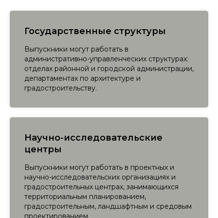
Государственные структуры
Выпускники могут работать в
административно-управленческих структурах:
отделах районной и городской администрации,
департаментах по архитектуре и
градостроительству.
Научно-исследовательские
центры
Выпускники могут работать в проектных и
научно-исследовательских организациях и
градостроительных центрах, занимающихся
территориальным планированием,
градостроительным, ландшафтным и средовым
проектированием.