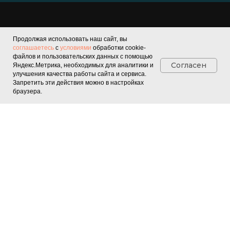
Продолжая использовать наш сайт, вы
ПОСТУПЛЕНИЕ
соглашаетесь
с
условиями
обработки cookie-
файлов и пользовательских данных с помощью
Бакалавриат, специалитет
Согласен
Яндекс.Метрика, необходимых для аналитики и
улучшения качества работы сайта и сервиса.
Магистратура
Запретить эти действия можно в настройках
Аспирантура
браузера.
Правила приема
ПОДПИШИТЕСЬ НА
НАШИ НОВОСТИ
© 2025 Южный
федеральный университет