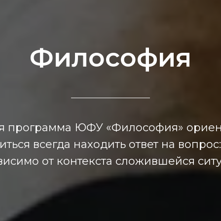
Философия
я программа ЮФУ «Философия» ориент
читься всегда находить ответ на вопрос:
висимо от контекста сложившейся сит