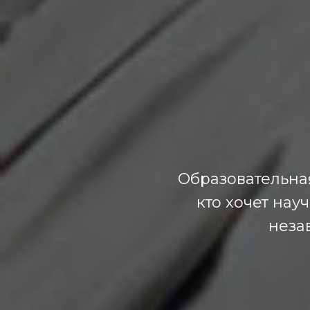
Образовательна
кто хочет нау
неза