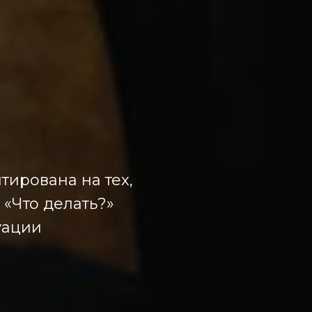
ирована на тех,
 «Что делать?»
уации