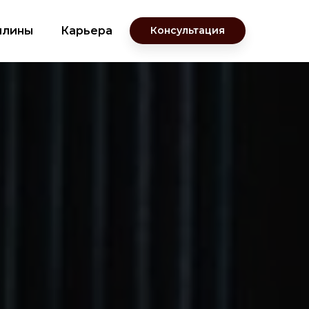
плины
Карьера
Консультация