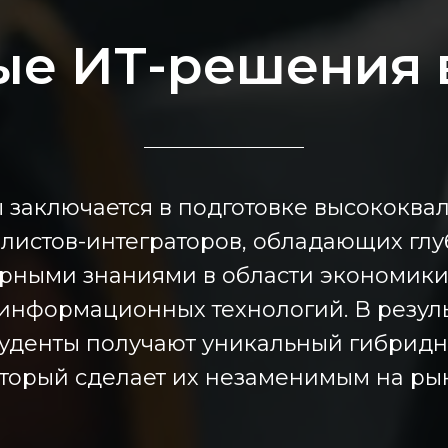
е ИТ-решения 
 заключается в подготовке высококв
листов-интеграторов, обладающих гл
ными знаниями в области экономики
информационных технологий. В резуль
туденты получают уникальный гибрид
оторый сделает их незаменимым на рын