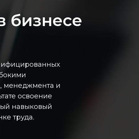
в бизнесе
алифицированных
убокими
, менеджмента и
тате освоение
ный навыковый
ке труда.