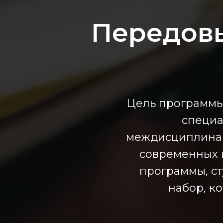
Передовы
Цель программы
специа
междисциплинар
современных 
программы, с
набор, к