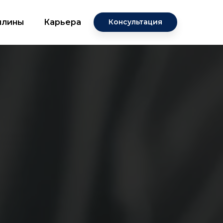
плины
Карьера
Консультация