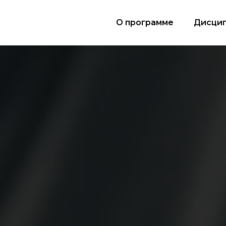
О программе
Дисци