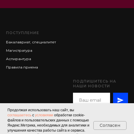
ПОСТУПЛЕНИЕ
Бакалавриат, специалитет
Магистратура
Аспирантура
Правила приема
ПОДПИШИТЕСЬ НА
НАШИ НОВОСТИ
Продолжая использовать наш сайт, вы
соглашаетесь
с
условиями
обработки cookie-
файлов и пользовательских данных с помощью
Согласен
Яндекс.Метрика, необходимых для аналитики и
© 2025 Южный
улучшения качества работы сайта и сервиса.