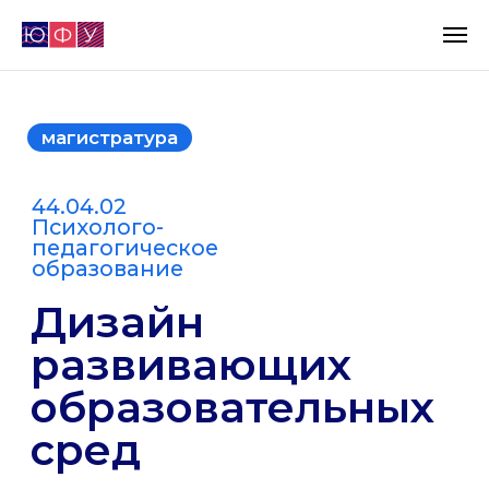
магистратура
44.04.02
Психолого-
педагогическое
образование
Дизайн
развивающих
образовательных
сред
Программа для тех, кто стремится профессионально
заниматься проектированием современных
образовательных сред в высшем и корпоративном
образовании. Она ориентирована на выпускников
психолого-педагогических направлений,
специалистов сферы высшего образования, HR и
корпоративного обучения, а также на всех, кто хочет
работать и развиваться в этих областях.