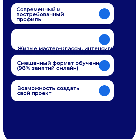
Чему вы
научитесь
01
Разрабатывать комплексные
образовательные решения
научитесь конструировать программы и курсы
любой сложности, учитывая все компоненты
образовательной среды и цели профессионально-
личностного развития студентов или сотрудников.
Проектировать развивающие
02
образовательные среды и
процессы
сможете выстраивать логики обучения,
форматы взаимодействия и инфраструктуру так,
чтобы среда действительно поддерживала
обучение, инновации и рост участников.
Использовать инструменты
03
педагогического дизайна