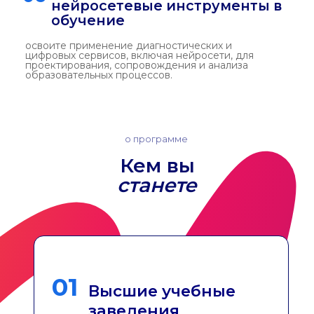
как поступить?
Поступление
экзамены
портфолио
контакты
Контакты