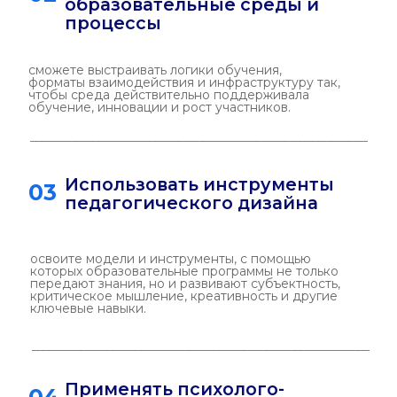
нейросетевые инструменты в
обучение
освоите применение диагностических и
цифровых сервисов, включая нейросети, для
проектирования, сопровождения и анализа
образовательных процессов.
о программе
Кем вы
станете
01
Высшие учебные
заведения
‒ преподаватель
‒ педагогический дизайнер
(методист)
‒ разработчик образовательных
программ
‒ помощник руководителя
образовательной программы