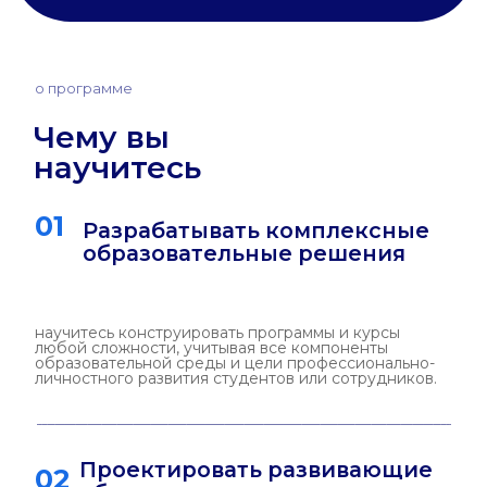
освоите модели и инструменты, с помощью
которых образовательные программы не только
передают знания, но и развивают субъектность,
критическое мышление, креативность и другие
ключевые навыки.
Применять психолого-
04
педагогические подходы к
работе с группами
научитесь понимать групповые процессы и
когнитивные ресурсы участников,
адаптировать обучение под их
особенности, управлять взаимодействием в
группе и индивидуальными траекториями.
Проводить диагностику и
05
управлять мотивацией и
продуктивностью
сможете использовать психологическую
диагностику и психологические технологии для
управления обучением, поддержания
мотивации и повышения результативности
студентов или сотрудников.
Встраивать цифровые и
06