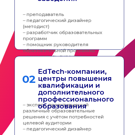
Приемная комиссия
+7 (800) 700-33-98
+7 (863) 237-03-70
priem@sfedu.ru
г. Ростов-на-Дону, Пушкинская ул., 148
г. Таганрог, Некрасовский пер., 44