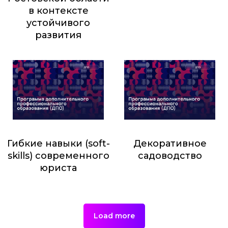
в контексте
устойчивого
развития
2 000
₽
Гибкие навыки (soft-
Декоративное
skills) современного
садоводство
юриста
23 000
₽
5 916,48
₽
Load more