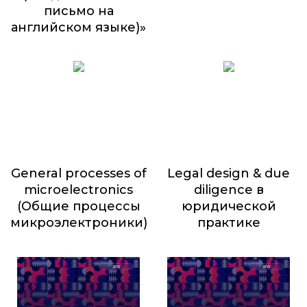
письмо на
английском языке)»
17 500
₽
General processes of
Legal design & due
microelectronics
diligence в
(Общие процессы
юридической
микроэлектроники)
практике
5 400
₽
10 000
₽