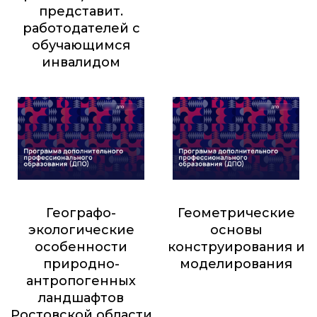
9 500
₽
представит.
работодателей с
обучающимся
инвалидом
800
₽
Географо-
Геометрические
экологические
основы
особенности
конструирования и
природно-
моделирования
антропогенных
128 800
₽
ландшафтов
Ростовской области