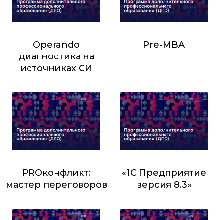
Operando
Pre-MBA
диагностика на
6 000
₽
источниках СИ
8 000
₽
PROконфликт:
«1С Предприятие
мастер переговоров
версия 8.3»
7 000
₽
7 000
₽