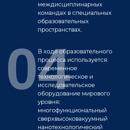
междисциплинарных
командах в специальных
образовательных
пространствах.
04
В ходе образовательного
процесса используется
современное
технологическое и
исследовательское
оборудование мирового
уровня:
многофункциональный
сверхвысоковакуумный
нанотехнологический