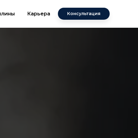
плины
Карьера
Консультация