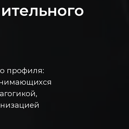
нительного
о профиля:
занимающихся
агогикой,
анизацией