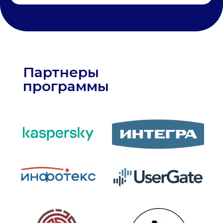
научитесь
01
Анализ данных
умение обрабатывать и интерпретировать
большие данные для задач кибербезопасности
02
Разработка на Python
навык применения Python для научных вычислений,
машинного обучения и ИИ-задач
03
Машинное обучение
умение создавать и настраивать модели ML для
защиты и обнаружения угроз
04
Защита ИИ-систем
навык обеспечения безопасности
генеративных моделей, алгоритмов и ИИ-
решений
05
Киберугрозы
умение выявлять, анализировать и
прогнозировать киберугрозы
06
Кибериммунитет