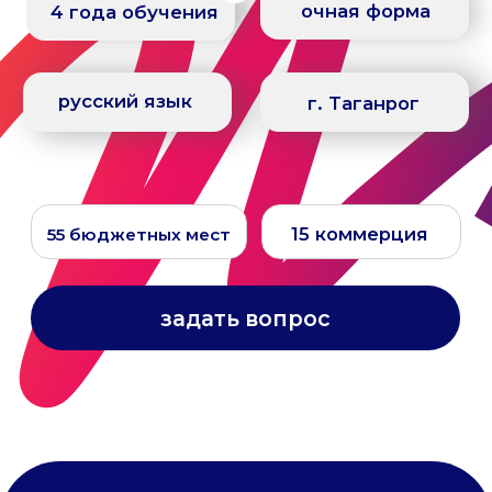
15 коммерция
55 бюджетных мест
задать вопрос
о программе
Преимущества
программы
Эксклюзивный профиль
программа готовит редких
специалистов на стыке
кибербезопасности и искусственного
интеллекта
Раннее погружение
профильные дисциплины начинаются уже
с первого семестра, без долгой «общей»
теории в начале обучения