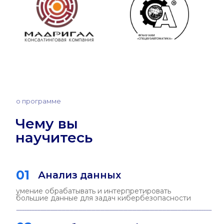
навык проектирования устойчивых и
безопасных кибериммунных систем и
приложений
о программе
Кем вы
станете
01
ИИ в ИБ
— ai security engineer
— инженер безопасности
— специалист по mlsecops
02
Аналитика угроз
— threat intelligence analyst
— аналитик киберугроз
— аналитик данных
кибербезопасности