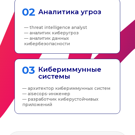
контакты
Контакты
Приемная комиссия
+7 (800) 700-33-98
+7 (863) 237-03-70
priem@sfedu.ru
г. Ростов-на-Дону, Пушкинская ул., 148
г. Таганрог, Некрасовский пер., 44
ГЛАВНАЯ
О
ПРОГРАММЕ
ПОСТУПЛЕНИЕ