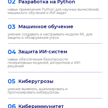
03
Кибериммунные
системы
— архитектор кибериммунных систем
— aisecops-инженер
— разработчик киберустойчивых
приложений
о программе
Где проходит
обучение
г. Таганрог, ул. Чехова, 2
Институт компьютерных технологий
и информационной безопасности ЮФУ