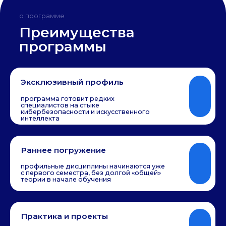
Практика и проекты
обучение строится через хакатоны, ctf-
соревнования, bugbounty и другие
проектные форматы
Актуальные технологии
в программе изучают генеративный ии,
машинное обучение, доверенный ии,
кибериммунитет и защиту ии-систем
Сильные наставники
студентов ведут ученые и практики из
индустрии, которые работают с
современными ии- и иб-решениями
Портфолио к выпуску
за время обучения студент собирает не
только диплом, но и реальные проекты,
которые подтверждают его навыки