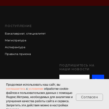
ПОСТУПЛЕНИЕ
Бакалавриат, специалитет
Магистратура
Аспирантура
Правила приема
ПОДПИШИТЕСЬ НА
НАШИ НОВОСТИ
Продолжая использовать наш сайт, вы
соглашаетесь
с
условиями
обработки cookie-
файлов и пользовательских данных с помощью
Согласен
Яндекс.Метрика, необходимых для аналитики и
улучшения качества работы сайта и сервиса.
© 2025 Южный
Запретить эти действия можно в настройках