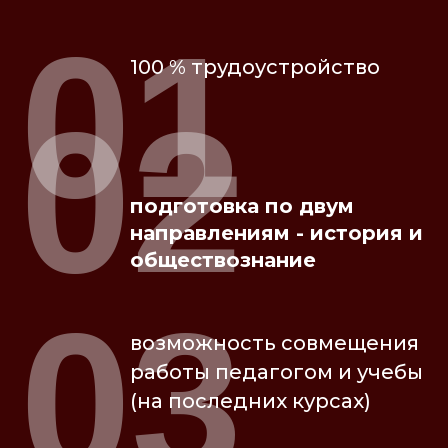
01
100 % трудоустройство
02
подготовка по двум
направлениям - история и
обществознание
03
возможность совмещения
работы педагогом и учебы
(на последних курсах)