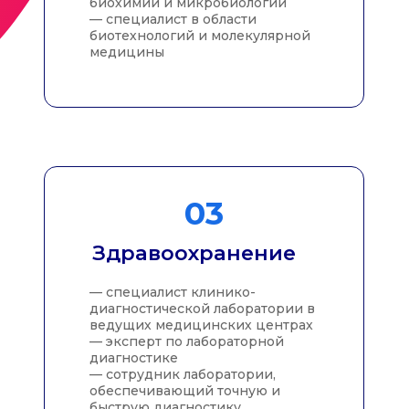
priem@sfedu.ru
г. Ростов-на-Дону, Пушкинская ул., 148
г. Таганрог, Некрасовский пер., 44
ГЛАВНАЯ
О
ПРОГРАММЕ
ПОСТУПЛЕНИЕ
КОНТАКТЫ