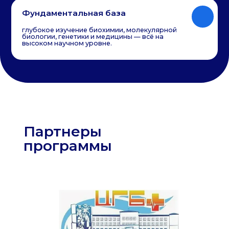
о программе
Чему вы
научитесь
01
Лабораторная диагностика
проводить сложные биохимические,