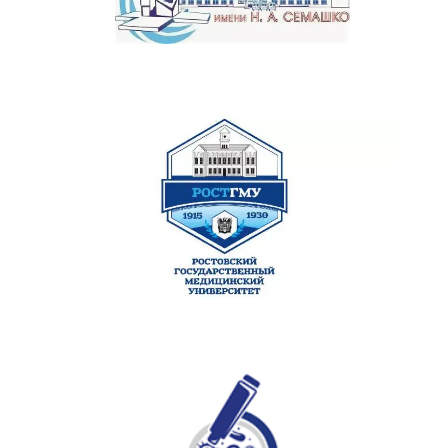
молекулярные и гистологические анализы на
современном оборудовании
02
Интерпретация результатов
точно читать лабораторные данные и помогать
врачам в постановке диагнозов
03
Научные исследования
организовывать и проводить эксперименты,
анализировать данные и представлять
результаты
04
Молекулярные методы
работать с генетикой, биотехнологиями и
передовыми методами, которые сегодня
определяют будущее медицины
05
Контроль качества
обеспечивать точность и надёжность
лабораторных исследований на всех этапах
06
Педагогическая работа
проводить занятия и обучать коллег новым
методам лабораторной диагностики