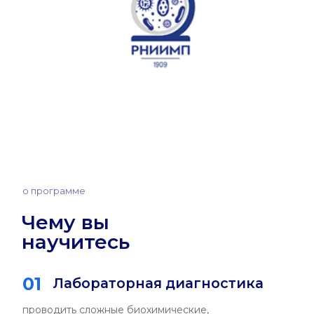
о программе
Кем вы
станете
01
Клиническая
лабораторная
диагностика
— врач-биохимик в клинико-
диагностической лаборатории
— специалист по молекулярной
диагностике
— лаборант-исследователь в
медицинских учреждениях
02