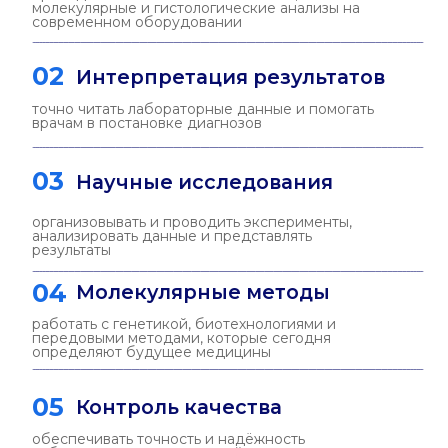
Научные
исследования
— научный сотрудник в НИИ
биохимии и микробиологии
— специалист в области
биотехнологий и молекулярной
медицины
03
Здравоохранение
— специалист клинико-
диагностической лаборатории в
ведущих медицинских центрах
— эксперт по лабораторной
диагностике
— сотрудник лаборатории,
обеспечивающий точную и
быструю диагностику