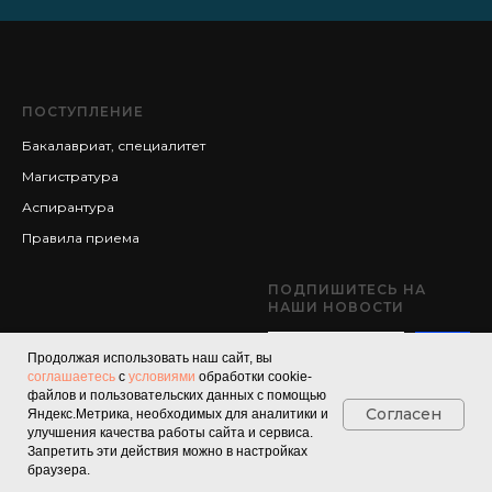
ПОСТУПЛЕНИЕ
Бакалавриат, специалитет
Магистратура
Аспирантура
Правила приема
ПОДПИШИТЕСЬ НА
НАШИ НОВОСТИ
Продолжая использовать наш сайт, вы
соглашаетесь
с
условиями
обработки cookie-
файлов и пользовательских данных с помощью
Согласен
Яндекс.Метрика, необходимых для аналитики и
улучшения качества работы сайта и сервиса.
Запретить эти действия можно в настройках
© 2025 Южный
браузера.
федеральный университет