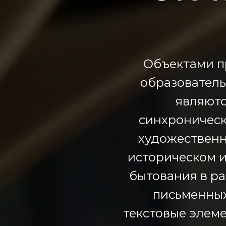
Объектами п
образовател
являютс
синхроническ
художественн
историческом и
бытования в ра
письменных
текстовые элеме