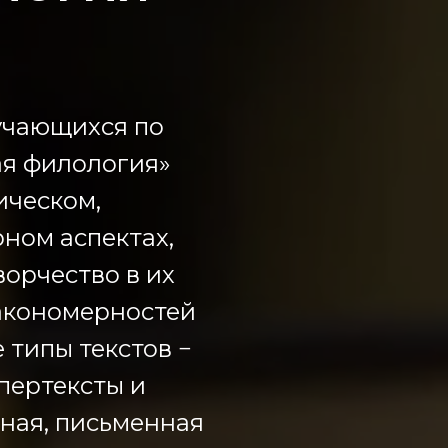
учающихся по
я филология»
ическом,
ном аспектах,
орчество в их
закономерностей
 типы текстов −
пертексты и
тная, письменная