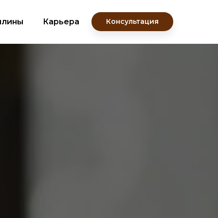
плины
Карьера
Консультация