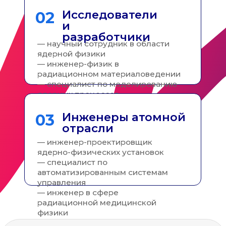
Приемная комиссия
+7 (800) 700-33-98
+7 (863) 237-03-70
priem@sfedu.ru
г. Ростов-на-Дону, Пушкинская ул., 148
г. Таганрог, Некрасовский пер., 44