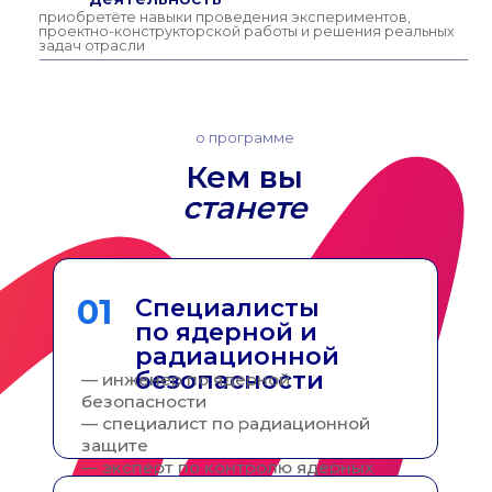
как поступить?
Поступление
экзамены
контакты
Контакты
Лянгузов Николай
Владимирович
Руководитель программы «Ядерная
и радиационная безопасность»
nvlyanguzov@sfedu.ru