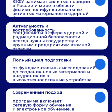
Современный подход
программа включает
сетевую форму обучения
и электронное обучение, а
также тесное
сотрудничество с
научными и
производственными
Широкие возможности
организациями
выпускники могут работать в
науке, промышленности,
образовании и сфере
государственного управления
Электронный доступ ко всем
материалам и возможность
совмещать учёбу с работой.
Партнеры и работо
программы