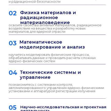
управления
— инженер в сфере
радиационной медицинской
физики
о программе
Где проходит
обучение
г. Ростов-на-Дону, ул. Зорге, 5
Физический факультет ЮФУ
Физический факультет ЮФУ