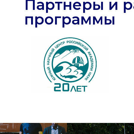
о программе
Чему вы
научитесь
Ядерная физика и
01
радиационная безопасность
изучите физику ядра, частиц, плазмы, взаимодействие
излучения с веществом и методы обеспечения ядерной