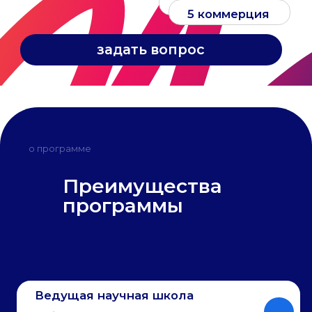
о программе
Преимущества
программы
Ведущая научная школа
ЮФУ занимает сильные позиции
в России и мире в области
физики полифункциональных
активных материалов и ядерной
физики
Актуальность и
востребованность
специалисты в сфере ядерной и
радиационной безопасности
всегда нужны государству и
крупным предприятиям атомной
отрасли
Полный цикл подготовки
от фундаментальных исследований
до создания новых материалов и
внедрения их в
высокотехнологичные устройства